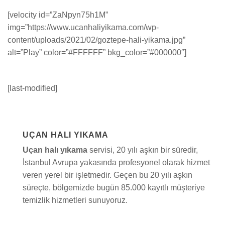
[velocity id=”ZaNpyn75h1M”
img=”https://www.ucanhaliyikama.com/wp-
content/uploads/2021/02/goztepe-hali-yikama.jpg”
alt=”Play” color=”#FFFFFF” bkg_color=”#000000″]
[last-modified]
UÇAN HALI YIKAMA
Uçan halı yıkama
servisi, 20 yılı aşkın bir süredir,
İstanbul Avrupa yakasında profesyonel olarak hizmet
veren yerel bir işletmedir. Geçen bu 20 yılı aşkın
süreçte, bölgemizde bugün 85.000 kayıtlı müşteriye
temizlik hizmetleri sunuyoruz.