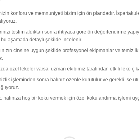
izin konforu ve memnuniyeti bizim için ön plandadır. İspartaku
alıyoruz.
rınızı teslim aldıktan sonra ihtiyaca göre ön değerlendirme yapıyo
 bu aşamada detaylı şekilde incelenir.
nızın cinsine uygun şekilde profesyonel ekipmanlar ve temizlik ü
z.
zda özel lekeler varsa, uzman ekibimiz tarafından etkili leke çı
zlik işleminden sonra halınız özenle kurutulur ve gerekli ise ütül
ğlıyoruz.
 halınıza hoş bir koku vermek için özel kokulandırma işlemi uyg