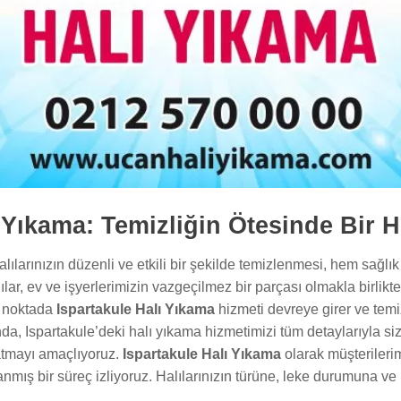
ı Yıkama: Temizliğin Ötesinde Bir 
alılarınızın düzenli ve etkili bir şekilde temizlenmesi, hem sağl
lılar, ev ve işyerlerimizin vazgeçilmez bir parçası olmakla birlik
bu noktada
Ispartakule Halı Yıkama
hizmeti devreye girer ve temizl
nda, Ispartakule’deki halı yıkama hizmetimizi tüm detaylarıyla si
latmayı amaçlıyoruz.
Ispartakule Halı Yıkama
olarak müşterilerim
nmış bir süreç izliyoruz. Halılarınızın türüne, leke durumuna ve
.