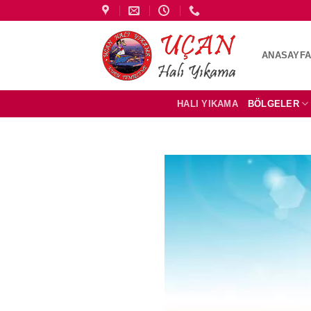
İçeriğe
atla
ANASAYF
HALI YIKAMA
BÖLGELER